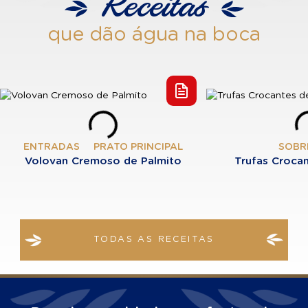
Receitas
que dão água na boca
ENTRADAS
PRATO PRINCIPAL
SOBR
Volovan Cremoso de Palmito
Trufas Crocan
TODAS AS RECEITAS