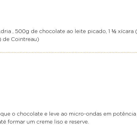
ia , 500g de chocolate ao leite picado, 1 ½ xícara (
a) de Cointreau)
oque o chocolate e leve ao micro-ondas em potência
té formar um creme liso e reserve.