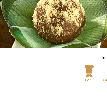
m
In
Fácil
6