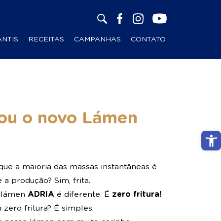
ANTIS
RECEITAS
CAMPANHAS
CONTATO
ou o novo Lámen
Abri
que a maioria das massas instantâneas é
e a produção? Sim, frita.
 lámen
ADRIA
é diferente. É
zero fritura!
zero fritura? É simples.