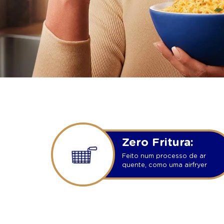
Zero Fritura:
Feito num processo de ar
quente, como uma airfryer