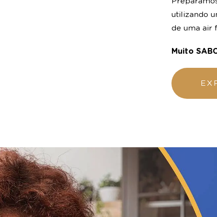
Preparamos
utilizando 
de uma air f
Muito SAB
EX