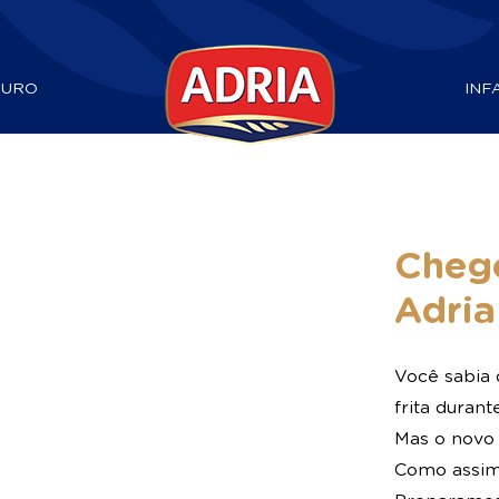
DURO
INF
Cheg
Adria
Você sabia 
frita durant
Mas o novo
Como assim 