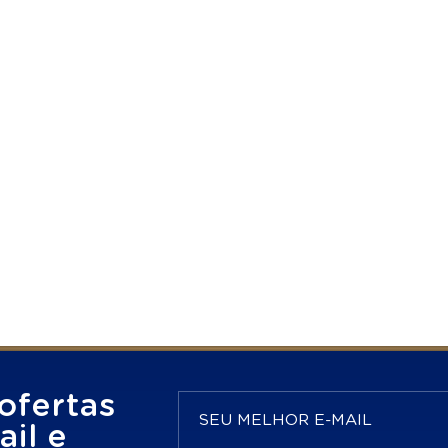
ofertas
il e