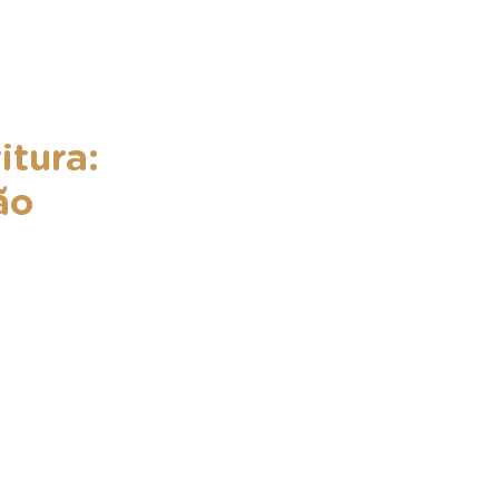
itura:
ão