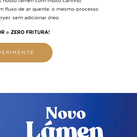
 nosso lámen com muito carinho,
um fluxo de ar quente, o mesmo processo
ryer, sem adicionar óleo.
OR
e
ZERO FRITURA!
PERIMENTE