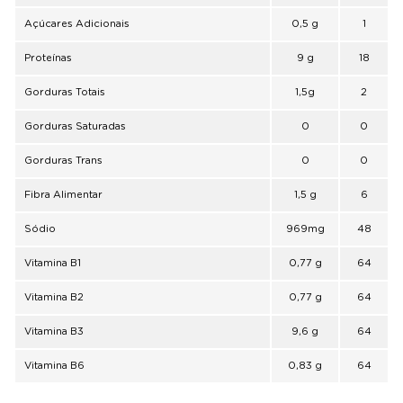
Açúcares Adicionais
0,5 g
1
Proteínas
9 g
18
Gorduras Totais
1,5g
2
Gorduras Saturadas
0
0
Gorduras Trans
0
0
Fibra Alimentar
1,5 g
6
Sódio
969mg
48
Vitamina B1
0,77 g
64
Vitamina B2
0,77 g
64
Vitamina B3
9,6 g
64
Vitamina B6
0,83 g
64