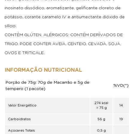
inosinato dissódico, aromatizante, gelificante cloreto de
potássio, corante caramelo IV e antiumectante dióxido de
silício.
CONTÉM GLÚTEN. ALÉRGICOS: CONTÉM DERÍVADOS DE
TRIGO. PODE CONTER AVEIA, CENTEIO, CEVADA, SOJA,
OVOS E TRITICALE.
INFORMAÇÃO NUTRICIONAL
Porção de 75g: 70g de Macarrão e 5g de
%VD(*)
tempero (1 pacote)
274 kcal
Valor Energético
14
= 75 g
Carboidratos
56 g
19
Açúcares Totais
0,5 g