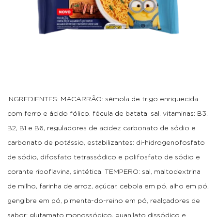
INGREDIENTES: MACARRÃO: sêmola de trigo enriquecida
com ferro e ácido fólico, fécula de batata, sal, vitaminas: B3,
B2, B1 e B6, reguladores de acidez carbonato de sódio e
carbonato de potássio, estabilizantes: di-hidrogenofosfato
de sódio, difosfato tetrassódico e polifosfato de sódio e
corante riboflavina, sintética. TEMPERO: sal, maltodextrina
de milho, farinha de arroz, açúcar, cebola em pó, alho em pó,
gengibre em pó, pimenta-do-reino em pó, realçadores de
sabor: glutamato monossódico, guanilato dissódico e