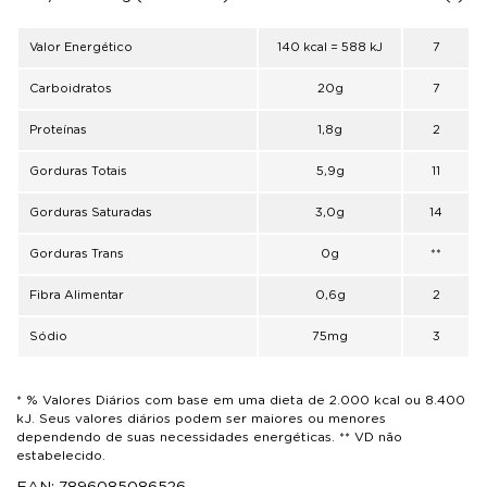
Valor Energético
140 kcal = 588 kJ
7
Carboidratos
20g
7
Proteínas
1,8g
2
Gorduras Totais
5,9g
11
Gorduras Saturadas
3,0g
14
Gorduras Trans
0g
**
Fibra Alimentar
0,6g
2
Sódio
75mg
3
* % Valores Diários com base em uma dieta de 2.000 kcal ou 8.400
kJ. Seus valores diários podem ser maiores ou menores
dependendo de suas necessidades energéticas. ** VD não
estabelecido.