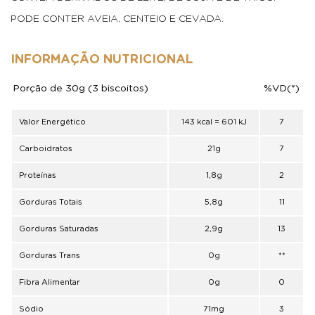
PODE CONTER AVEIA, CENTEIO E CEVADA.
INFORMAÇÃO NUTRICIONAL
Porção de 30g (3 biscoitos)
%VD(*)
Valor Energético
143 kcal = 601 kJ
7
Carboidratos
21g
7
Proteínas
1,8g
2
Gorduras Totais
5,8g
11
Gorduras Saturadas
2,9g
13
Gorduras Trans
0g
**
Fibra Alimentar
0g
0
Sódio
71mg
3