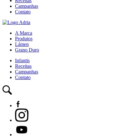
Receitas
Campanhas
Contato
A Marca
Produtos
Lámen
Grano Duro
Infantis
Receitas
Campanhas
Contato