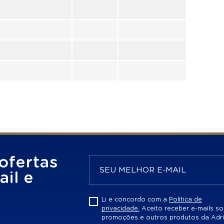
ofertas
il e
Li e concordo com a
Politica de
privacidade.
Aceito receber e-mails so
promoções e outros produtos da Adri