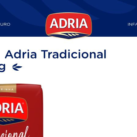
DURO
INF
 Adria Tradicional
g