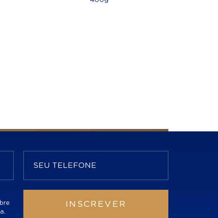
bre
INSCREVER
a.