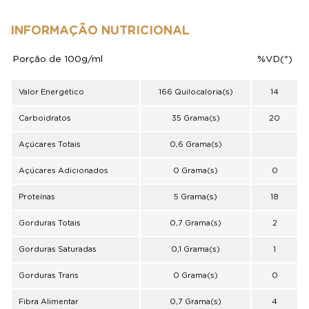
INFORMAÇÃO NUTRICIONAL
Porção de 100g/ml
%VD(*)
Valor Energético
166 Quilocaloria(s)
14
Carboidratos
35 Grama(s)
20
Açúcares Totais
0,6 Grama(s)
Açúcares Adicionados
0 Grama(s)
0
Proteínas
5 Grama(s)
18
Gorduras Totais
0,7 Grama(s)
2
Gorduras Saturadas
0,1 Grama(s)
1
Gorduras Trans
0 Grama(s)
0
Fibra Alimentar
0,7 Grama(s)
4