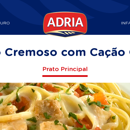
DURO
INF
o Cremoso com Cação 
Prato Principal