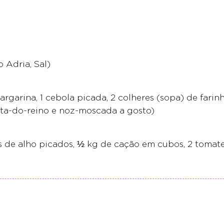
 Adria, Sal)
arina, 1 cebola picada, 2 colheres (sopa) de farinha d
nta-do-reino e noz-moscada a gosto)
es de alho picados, ½ kg de cação em cubos, 2 tomat