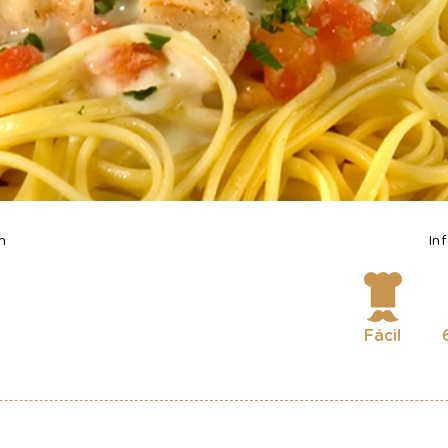
m
In
Fácil