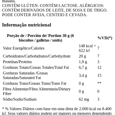
thaliana.
CONTÉM GLÚTEN. CONTÉM LACTOSE. ALÉRGICOS:
CONTÉM DERIVADOS DE LEITE, DE SOJA E DE TRIGO.
PODE CONTER AVEIA, CENTEIO E CEVADA.
Informação nutricional
Porção de / Porción de/ Portion 30 g (6
%VD(*)
biscoitos / galletas / units)
148 kcal =
Valor Energético/Calories
7
622 kJ
Carboidratos/Carbohidratos/Carbohydrate
20 g
7
Proteínas/Proteins
1,9 g
3
Gorduras Totais/Grasas Totales/Total Fat
6,7 g
12
Gorduras Saturadas /Grasas
3,4 g
15
Saturadas/Saturated Fat
Gorduras Trans/Grasas Trans/Trans Fat
0 g
**
Fibra Alimentar/Fibra Alimentaria/Dietary
0 g
0
Fiber
Sódio/Sodio/Sodium
62 mg
3
* % Valores Diários com base em uma dieta de 2.000 kcal ou 8.400
kJ. Seus valores diários podem ser maiores ou menores dependendo