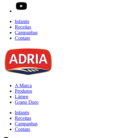
Infantis
Receitas
Campanhas
Contato
A Marca
Produtos
Lámen
Grano Duro
Infantis
Receitas
Campanhas
Contato