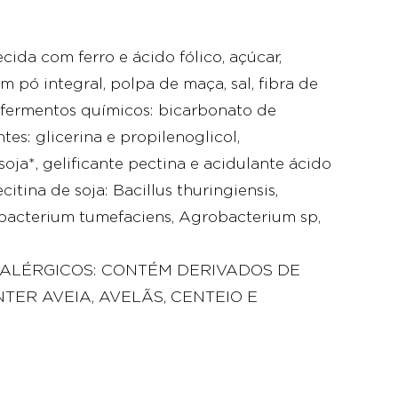
ida com ferro e ácido fólico, açúcar,
em pó integral, polpa de maça, sal, fibra de
, fermentos químicos: bicarbonato de
es: glicerina e propilenoglicol,
soja*, gelificante pectina e acidulante ácido
itina de soja: Bacillus thuringiensis,
acterium tumefaciens, Agrobacterium sp,
 ALÉRGICOS: CONTÉM DERIVADOS DE
NTER AVEIA, AVELÃS, CENTEIO E