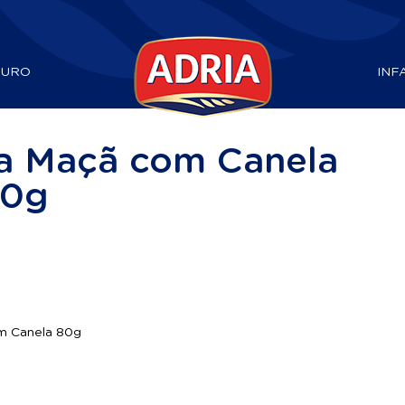
DURO
INF
ta Maçã com Canela
80g