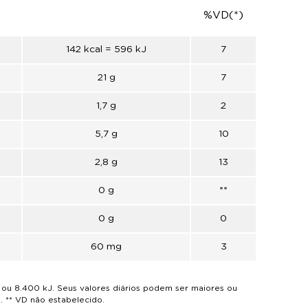
%VD(*)
142 kcal = 596 kJ
7
21 g
7
1,7 g
2
5,7 g
10
2,8 g
13
0 g
**
0 g
0
60 mg
3
ou 8.400 kJ. Seus valores diários podem ser maiores ou
 ** VD não estabelecido.