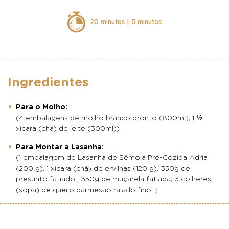
20 minutos | 5 minutos
Ingredientes
Para o Molho:
(4 embalagens de molho branco pronto (800ml), 1 ½
xícara (chá) de leite (300ml))
Para Montar a Lasanha:
(1 embalagem de Lasanha de Sêmola Pré-Cozida Adria
(200 g), 1 xícara (chá) de ervilhas (120 g), 350g de
presunto fatiado , 350g de muçarela fatiada, 3 colheres
(sopa) de queijo parmesão ralado fino, )