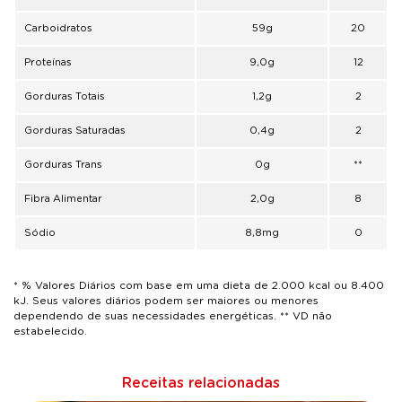
Carboidratos
59g
20
Proteínas
9,0g
12
Gorduras Totais
1,2g
2
Gorduras Saturadas
0,4g
2
Gorduras Trans
0g
**
Fibra Alimentar
2,0g
8
Sódio
8,8mg
0
* % Valores Diários com base em uma dieta de 2.000 kcal ou 8.400
kJ. Seus valores diários podem ser maiores ou menores
dependendo de suas necessidades energéticas. ** VD não
estabelecido.
Receitas relacionadas