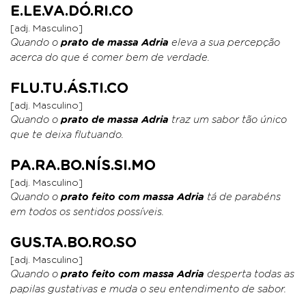
E.LE.VA.DÓ.RI.CO
[adj. Masculino]
Quando o
prato de massa Adria
eleva a sua percepção
acerca do que é comer bem de verdade.
FLU.TU.ÁS.TI.CO
[adj. Masculino]
Quando o
prato de massa Adria
traz um sabor tão único
que te deixa flutuando.
PA.RA.BO.NÍS.SI.MO
[adj. Masculino]
Quando o
prato feito com massa Adria
tá de parabéns
em todos os sentidos possíveis.
GUS.TA.BO.RO.SO
[adj. Masculino]
Quando o
prato feito com massa Adria
desperta todas as
papilas gustativas e muda o seu entendimento de sabor.