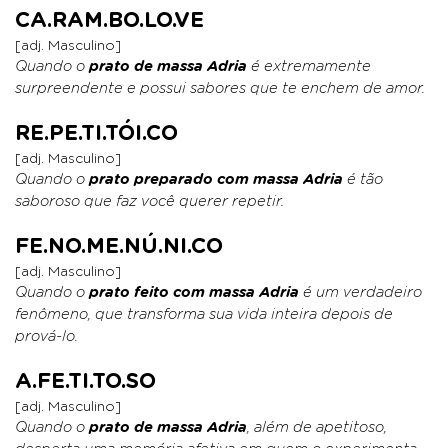
CA.RAM.BO.LO.VE
[adj. Masculino]
Quando o
prato de massa Adria
é extremamente
surpreendente e possui sabores que te enchem de amor.
RE.PE.TI.TÓI.CO
[adj. Masculino]
Quando o
prato preparado com massa Adria
é tão
saboroso que faz você querer repetir.
FE.NO.ME.NÚ.NI.CO
[adj. Masculino]
Quando o
prato feito com massa Adria
é um verdadeiro
fenômeno, que transforma sua vida inteira depois de
prová-lo.
A.FE.TI.TO.SO
[adj. Masculino]
Quando o
prato de massa Adria
, além de apetitoso,