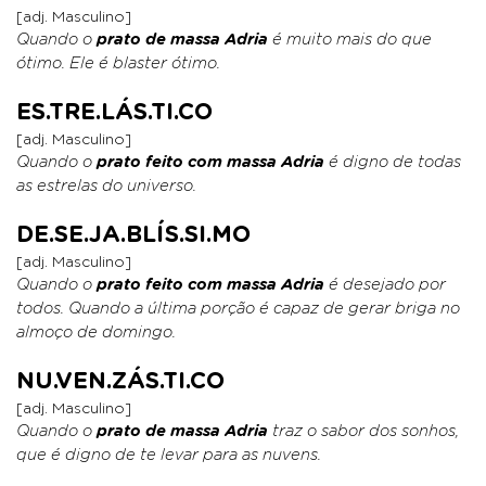
[adj. Masculino]
Quando o
prato de massa Adria
é muito mais do que
ótimo. Ele é blaster ótimo.
ES.TRE.LÁS.TI.CO
[adj. Masculino]
Quando o
prato feito com massa Adria
é digno de todas
as estrelas do universo.
DE.SE.JA.BLÍS.SI.MO
[adj. Masculino]
Quando o
prato feito com massa Adria
é desejado por
todos. Quando a última porção é capaz de gerar briga no
almoço de domingo.
NU.VEN.ZÁS.TI.CO
[adj. Masculino]
Quando o
prato de massa Adria
traz o sabor dos sonhos,
que é digno de te levar para as nuvens.