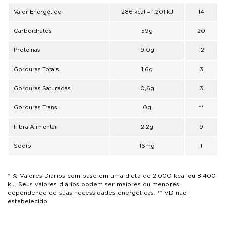
Valor Energético
286 kcal = 1.201 kJ
14
Carboidratos
59g
20
Proteínas
9,0g
12
Gorduras Totais
1,6g
3
Gorduras Saturadas
0,6g
3
Gorduras Trans
0g
**
Fibra Alimentar
2,2g
9
Sódio
16mg
1
* % Valores Diários com base em uma dieta de 2.000 kcal ou 8.400
kJ. Seus valores diários podem ser maiores ou menores
dependendo de suas necessidades energéticas. ** VD não
estabelecido.