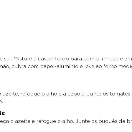
e sal. Misture a castanha do para com a linhaça e 
mão, cubra com papel-alumínio e leve ao forno médi
azeite, refogue o alho e a cebola. Junte os tomates 
e.
s:
a o azeite e refogue o alho. Junte os buquês de bróc