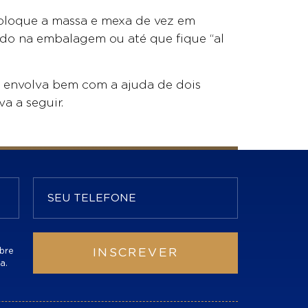
 coloque a massa e mexa de vez em
ado na embalagem ou até que fique “al
e envolva bem com a ajuda de dois
a a seguir.
bre
INSCREVER
a.