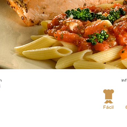
m
In
Fácil