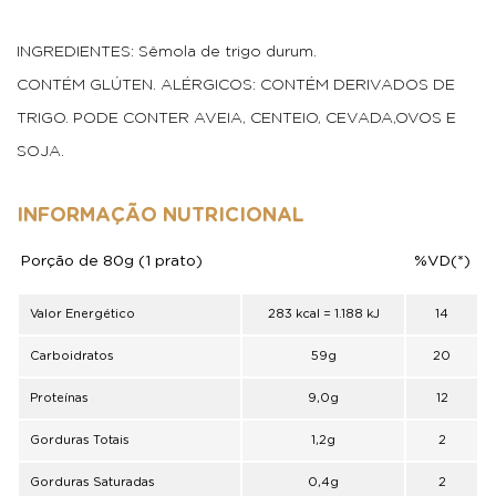
INGREDIENTES: Sêmola de trigo durum.
CONTÉM GLÚTEN. ALÉRGICOS: CONTÉM DERIVADOS DE
TRIGO. PODE CONTER AVEIA, CENTEIO, CEVADA,OVOS E
SOJA.
INFORMAÇÃO NUTRICIONAL
Porção de 80g (1 prato)
%VD(*)
Valor Energético
283 kcal = 1.188 kJ
14
Carboidratos
59g
20
Proteínas
9,0g
12
Gorduras Totais
1,2g
2
Gorduras Saturadas
0,4g
2