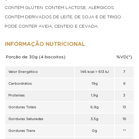
CONTÉM GLÚTEN. CONTÉM LACTOSE. ALÉRGICOS:
CONTÉM DERIVADOS DE LEITE, DE SOJA E DE TRIGO.
PODE CONTER AVEIA, CENTEIO E CEVADA.
INFORMAÇÃO NUTRICIONAL
Porção de 30g (4 biscoitos)
%VD(*)
Valor Energético
146 kcal = 613 kJ
7
Carboidratos
19g
6
Proteínas
1,9g
3
Gorduras Totais
6,9g
13
Gorduras Saturadas
3,5g
16
Gorduras Trans
0g
**