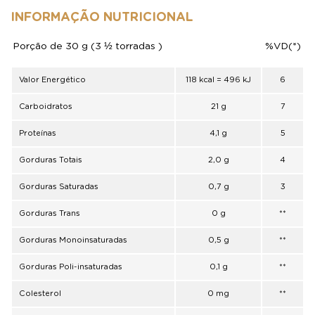
INFORMAÇÃO NUTRICIONAL
Porção de 30 g (3 ½ torradas )
%VD(*)
Valor Energético
118 kcal = 496 kJ
6
Carboidratos
21 g
7
Proteínas
4,1 g
5
Gorduras Totais
2,0 g
4
Gorduras Saturadas
0,7 g
3
Gorduras Trans
0 g
**
Gorduras Monoinsaturadas
0,5 g
**
Gorduras Poli-insaturadas
0,1 g
**
Colesterol
0 mg
**