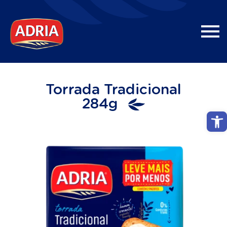
Torrada Tradicional
284g
Abri