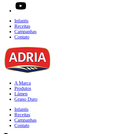
Infantis
Receitas
Campanhas
Contato
A Marca
Produtos
Lámen
Grano Duro
Infantis
Receitas
Campanhas
Contato