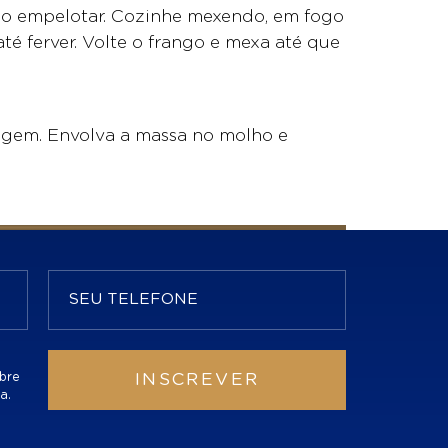
 não empelotar. Cozinhe mexendo, em fogo
é ferver. Volte o frango e mexa até que
agem. Envolva a massa no molho e
bre
INSCREVER
a.