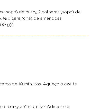
es (sopa) de curry, 2 colheres (sopa) de
to, ½ xícara (chá) de amêndoas
00 g))
cerca de 10 minutos. Aqueça o azeite
e o curry até murchar. Adicione a