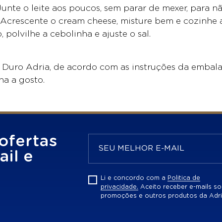
 Junte o leite aos poucos, sem parar de mexer, para
 Acrescente o cream cheese, misture bem e cozinhe at
 polvilhe a cebolinha e ajuste o sal.
 Duro Adria, de acordo com as instruções da embal
ha a gosto.
ofertas
il e
Li e concordo com a
Politica de
privacidade.
Aceito receber e-mails so
promoções e outros produtos da Adri