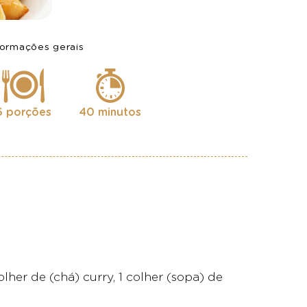
formações gerais
6 porções
40 minutos
her de (chá) curry, 1 colher (sopa) de