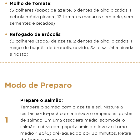
Molho de Tomate:
(5 colheres (sopa) de azeite, 3 dentes de alho picados, 1
cebola média picada , 12 tomates maduros sem pele, sem
sementes e picados)
Refogado de Brócolis:
(3 colheres (sopa) de azeite, 2 dentes de alho, picados, 1
maço de buquês de brócolis, cozido, Sal e salsinha picada
a gosto)
Modo de Preparo
Prepare o Salmão:
Tempere o salmão com o azeite e sal. Misture a
castanha-do-pará com a linhaça e empane as postas
de salmão. Em uma assadeira média, acomode o
salmão, cubra com papel alumínio e leve ao forno
médio (180ºC) pré-aquecido por 30 minutos. Retire
do forno e reserve.