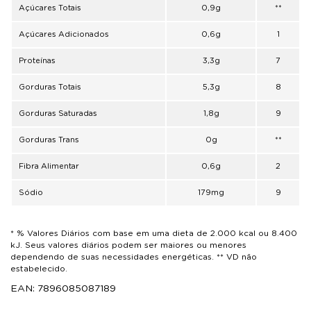
Açúcares Totais
0,9g
**
Açúcares Adicionados
0,6g
1
Proteínas
3,3g
7
Gorduras Totais
5,3g
8
Gorduras Saturadas
1,8g
9
Gorduras Trans
0g
**
Fibra Alimentar
0,6g
2
Sódio
179mg
9
* % Valores Diários com base em uma dieta de 2.000 kcal ou 8.400
kJ. Seus valores diários podem ser maiores ou menores
dependendo de suas necessidades energéticas. ** VD não
estabelecido.
EAN: 7896085087189