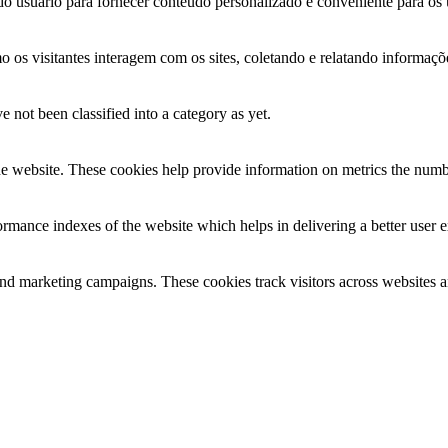
o usuário para fornecer conteúdo personalizado e conveniente para os u
omo os visitantes interagem com os sites, coletando e relatando informa
 not been classified into a category as yet.
e website. These cookies help provide information on metrics the number 
mance indexes of the website which helps in delivering a better user ex
and marketing campaigns. These cookies track visitors across websites a