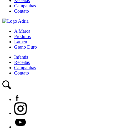
Receitas
Campanhas
Contato
A Marca
Produtos
Lámen
Grano Duro
Infantis
Receitas
Campanhas
Contato