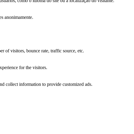
suários, como o idioma do site ou a localização do visitante.
ções anonimamente.
of visitors, bounce rate, traffic source, etc.
perience for the visitors.
nd collect information to provide customized ads.