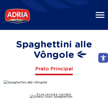
Spaghettini alle
Vôngole
Abri
Prato Principal
Essa receita contém