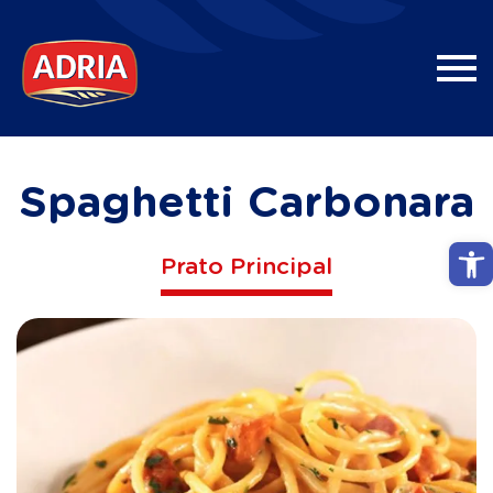
Spaghetti Carbonara
Abri
Prato Principal