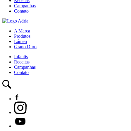
Receitas
Campanhas
Contato
A Marca
Produtos
Lámen
Grano Duro
Infantis
Receitas
Campanhas
Contato