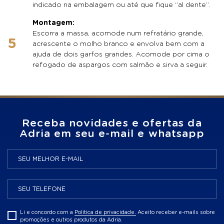
indicado na embalagem ou até que fique “al dente”.
Montagem:
Escorra a massa, acomode num refratário grande,
acrescente o molho branco e envolva bem com a
ajuda de dois garfos grandes. Acomode por cima o
refogado de aspargos com salmão e sirva a seguir.
Receba novidades e ofertas da
Adria em seu e-mail e whatsapp
Li e concordo com a
Politica de privacidade.
Aceito receber e-mails sobre
promoções e outros produtos da Adria.