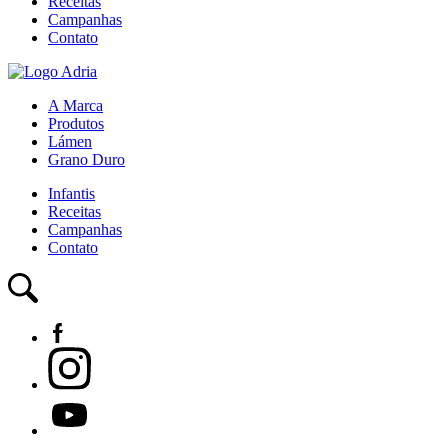
Receitas
Campanhas
Contato
A Marca
Produtos
Lámen
Grano Duro
Infantis
Receitas
Campanhas
Contato