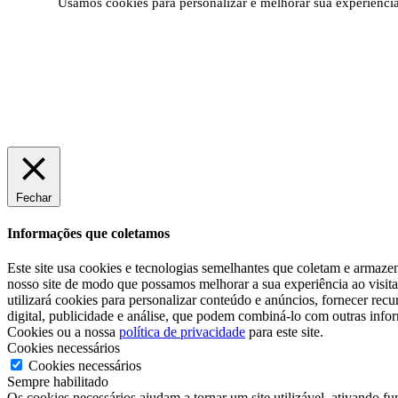
Usamos cookies para personalizar e melhorar sua experiência 
Fechar
Informações que coletamos
Este site usa cookies e tecnologias semelhantes que coletam e armazen
nosso site de modo que possamos melhorar a sua experiência ao visita-
utilizará cookies para personalizar conteúdo e anúncios, fornecer re
digital, publicidade e análise, que podem combiná-lo com outras info
Cookies ou a nossa
política de privacidade
para este site.
Cookies necessários
Cookies necessários
Sempre habilitado
Os cookies necessários ajudam a tornar um site utilizável, ativando f