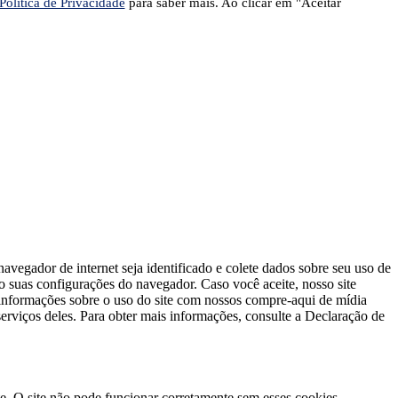
Política de Privacidade
para saber mais. Ao clicar em "Aceitar
avegador de internet seja identificado e colete dados sobre seu uso de
do suas configurações do navegador. Caso você aceite, nosso site
s informações sobre o uso do site com nossos compre-aqui de mídia
erviços deles. Para obter mais informações, consulte a Declaração de
te. O site não pode funcionar corretamente sem esses cookies.