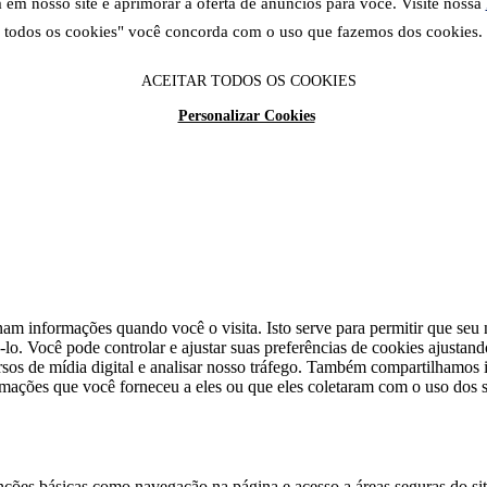
em nosso site e aprimorar a oferta de anúncios para você. Visite nossa
todos os cookies" você concorda com o uso que fazemos dos cookies.
ACEITAR TODOS OS COOKIES
Personalizar Cookies
am informações quando você o visita. Isto serve para permitir que seu n
lo. Você pode controlar e ajustar suas preferências de cookies ajustan
cursos de mídia digital e analisar nosso tráfego. Também compartilhamo
rmações que você forneceu a eles ou que eles coletaram com o uso dos s
unções básicas como navegação na página e acesso a áreas seguras do si