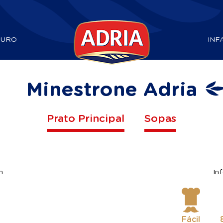
DURO
INF
Minestrone Adria
Prato Principal
Sopas
m
In
Fácil