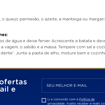
, o queijo parmesão, o azeite, a manteiga ou marga
mes:
os de água e deixe ferver. Acrescente a batata e dei
, a vagem, o salsão e a massa. Tempere com sal e co
dente”. Junte a pasta de alho, misture bem e cozinhe
ofertas
il e
Li e concordo com a
Politica de
privacidade.
Aceito receber e-mails so