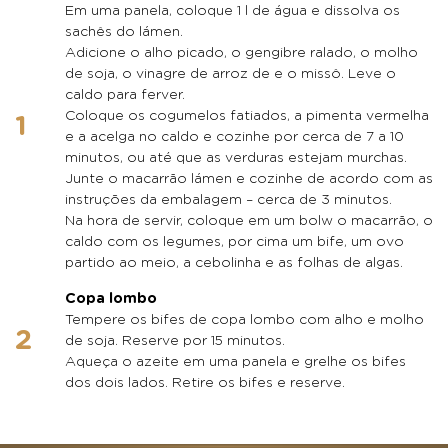
Em uma panela, coloque 1 l de água e dissolva os
sachês do lámen.
Adicione o alho picado, o gengibre ralado, o molho
de soja, o vinagre de arroz de e o missô. Leve o
caldo para ferver.
Coloque os cogumelos fatiados, a pimenta vermelha
e a acelga no caldo e cozinhe por cerca de 7 a 10
minutos, ou até que as verduras estejam murchas.
Junte o macarrão lámen e cozinhe de acordo com as
instruções da embalagem – cerca de 3 minutos.
Na hora de servir, coloque em um bolw o macarrão, o
caldo com os legumes, por cima um bife, um ovo
partido ao meio, a cebolinha e as folhas de algas.
Copa lombo
Tempere os bifes de copa lombo com alho e molho
de soja. Reserve por 15 minutos.
Aqueça o azeite em uma panela e grelhe os bifes
dos dois lados. Retire os bifes e reserve.