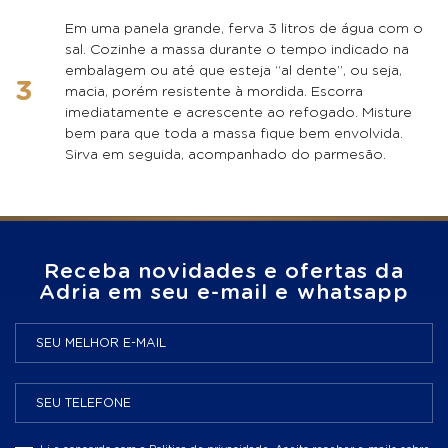
Em uma panela grande, ferva 3 litros de água com o
sal. Cozinhe a massa durante o tempo indicado na
embalagem ou até que esteja “al dente”, ou seja,
macia, porém resistente à mordida. Escorra
imediatamente e acrescente ao refogado. Misture
bem para que toda a massa fique bem envolvida.
Sirva em seguida, acompanhado do parmesão.
Receba novidades e ofertas da
Adria em seu e-mail e whatsapp