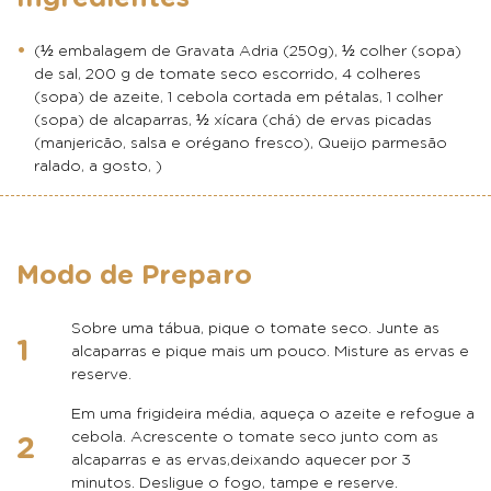
(½ embalagem de Gravata Adria (250g), ½ colher (sopa)
de sal, 200 g de tomate seco escorrido, 4 colheres
(sopa) de azeite, 1 cebola cortada em pétalas, 1 colher
(sopa) de alcaparras, ½ xícara (chá) de ervas picadas
(manjericão, salsa e orégano fresco), Queijo parmesão
ralado, a gosto, )
Modo de Preparo
Sobre uma tábua, pique o tomate seco. Junte as
alcaparras e pique mais um pouco. Misture as ervas e
reserve.
Em uma frigideira média, aqueça o azeite e refogue a
cebola. Acrescente o tomate seco junto com as
alcaparras e as ervas,deixando aquecer por 3
minutos. Desligue o fogo, tampe e reserve.