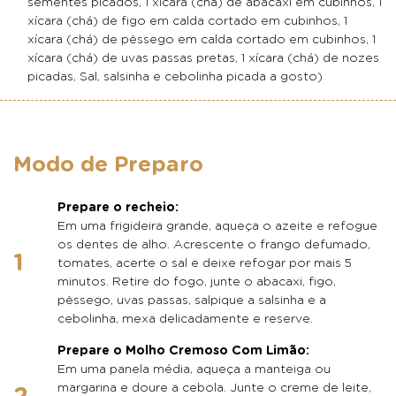
sementes picados, 1 xícara (chá) de abacaxi em cubinhos, 1
xícara (chá) de figo em calda cortado em cubinhos, 1
xícara (chá) de pêssego em calda cortado em cubinhos, 1
xícara (chá) de uvas passas pretas, 1 xícara (chá) de nozes
picadas, Sal, salsinha e cebolinha picada a gosto)
Modo de Preparo
Prepare o recheio:
Em uma frigideira grande, aqueça o azeite e refogue
os dentes de alho. Acrescente o frango defumado,
tomates, acerte o sal e deixe refogar por mais 5
minutos. Retire do fogo, junte o abacaxi, figo,
pêssego, uvas passas, salpique a salsinha e a
cebolinha, mexa delicadamente e reserve.
Prepare o Molho Cremoso Com Limão:
Em uma panela média, aqueça a manteiga ou
margarina e doure a cebola. Junte o creme de leite,