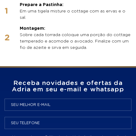
Prepare a Pastinha:
Em uma tigela misture o cottage com as ervas e o
sal.
Montagem:
Sobre cada torrada coloque uma porção do cottage
temperado e acomode o avocado. Finalize com um
fio de azeite e sirva em seguida.
Receba novidades e ofertas da
Adria em seu e-mail e whatsapp