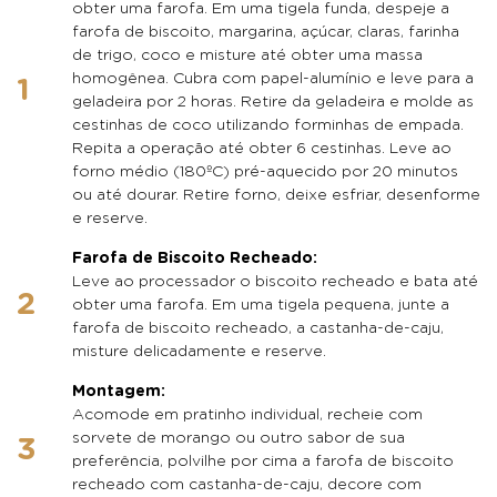
obter uma farofa. Em uma tigela funda, despeje a
farofa de biscoito, margarina, açúcar, claras, farinha
de trigo, coco e misture até obter uma massa
homogênea. Cubra com papel-alumínio e leve para a
geladeira por 2 horas. Retire da geladeira e molde as
cestinhas de coco utilizando forminhas de empada.
Repita a operação até obter 6 cestinhas. Leve ao
forno médio (180ºC) pré-aquecido por 20 minutos
ou até dourar. Retire forno, deixe esfriar, desenforme
e reserve.
Farofa de Biscoito Recheado:
Leve ao processador o biscoito recheado e bata até
obter uma farofa. Em uma tigela pequena, junte a
farofa de biscoito recheado, a castanha-de-caju,
misture delicadamente e reserve.
Montagem:
Acomode em pratinho individual, recheie com
sorvete de morango ou outro sabor de sua
preferência, polvilhe por cima a farofa de biscoito
recheado com castanha-de-caju, decore com