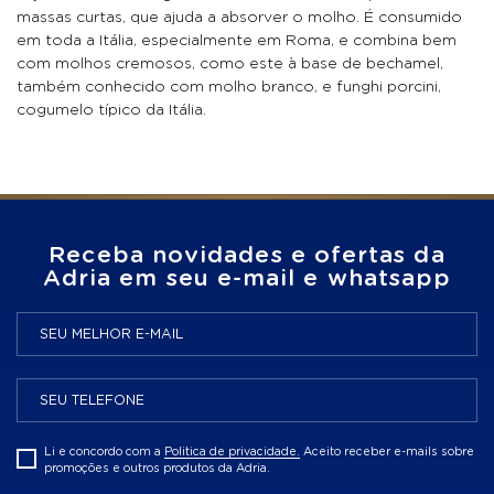
massas curtas, que ajuda a absorver o molho. É consumido
em toda a Itália, especialmente em Roma, e combina bem
com molhos cremosos, como este à base de bechamel,
também conhecido com molho branco, e funghi porcini,
cogumelo típico da Itália.
Receba novidades e ofertas da
Adria em seu e-mail e whatsapp
Li e concordo com a
Politica de privacidade.
Aceito receber e-mails sobre
promoções e outros produtos da Adria.