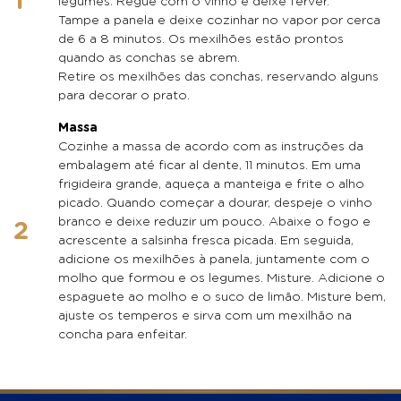
legumes. Regue com o vinho e deixe ferver.
Tampe a panela e deixe cozinhar no vapor por cerca
de 6 a 8 minutos. Os mexilhões estão prontos
quando as conchas se abrem.
Retire os mexilhões das conchas, reservando alguns
para decorar o prato.
Massa
Cozinhe a massa de acordo com as instruções da
embalagem até ficar al dente, 11 minutos. Em uma
frigideira grande, aqueça a manteiga e frite o alho
picado. Quando começar a dourar, despeje o vinho
branco e deixe reduzir um pouco. Abaixe o fogo e
acrescente a salsinha fresca picada. Em seguida,
adicione os mexilhões à panela, juntamente com o
molho que formou e os legumes. Misture. Adicione o
espaguete ao molho e o suco de limão. Misture bem,
ajuste os temperos e sirva com um mexilhão na
concha para enfeitar.