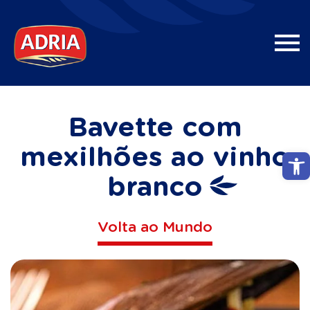
Bavette com
mexilhões ao vinho
Abri
branco
Volta ao Mundo